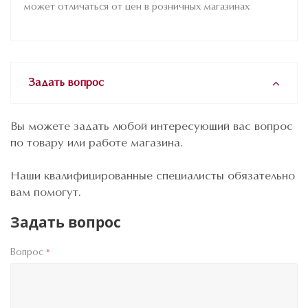
М1-ТР 1600x1300x4 ГОСТ 111-90, где М1 –
может отличаться от цен в розничных магазинах
марка, ТР – твердые размеры, 1600х1300х4 –
длина, ширина и толщина в мм, ГОСТ 111-90 –
нормативный документ, в соответствии с
которым изготовлено стекло.
Задать вопрос
Норма естественного боя при оптовых
поставках может достигать 2%.
Вы можете задать любой интересующий вас вопрос
по товару или работе магазина.
Наши квалифицированные специалисты обязательно
вам помогут.
Задать вопрос
Вопрос
*