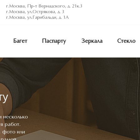
г.Москва, Пр-т Вернадского, д. 21к.3
г.Москва, ул.Острякова, д. 3
г.Москва, ул.Гарибальди, д. 1А
Багет
Паспарту
Зеркала
Стекло
ту
и несколько
я работ.
, фото или
 рамой.