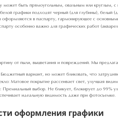
 может быть прямоугольным, овальным или круглым, с 
белой графики подходят черный (для глубины), белый (д
ы оформляются в паспарту, гармонирующее с основным
парту особенно важно для графических работ (акварель
ртину от пыли, выцветания и повреждений. Мы предлага
 Бюджетный вариант, но может бликовать, что затрудня
екло: Матовое покрытие рассеивает свет, улучшая видим
: Премиальный выбор. Не бликует, блокирует до 99% 
спечивает идеальную видимость даже при фотосъемке.
сти оформления графики