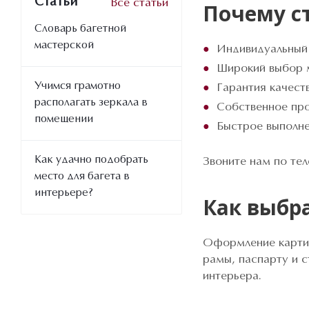
Статьи
Все статьи
Почему с
Словарь багетной
мастерской
Индивидуальный 
Широкий выбор ма
Учимся грамотно
Гарантия качеств
располагать зеркала в
Собственное про
помещении
Быстрое выполне
Как удачно подобрать
Звоните нам по тел
место для багета в
интерьере?
Как выбр
Оформление картины
рамы, паспарту и с
интерьера.