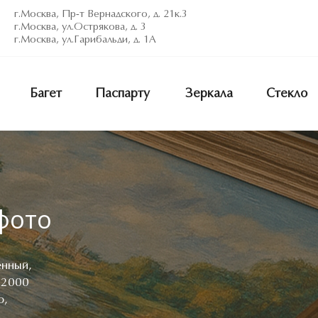
г.Москва, Пр-т Вернадского, д. 21к.3
г.Москва, ул.Острякова, д. 3
г.Москва, ул.Гарибальди, д. 1А
Багет
Паспарту
Зеркала
Стекло
фото
енный,
 2000
о,