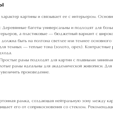
ы
 характер картины и связывает ее с интерьером. Основ
 Деревянные багеты универсальны и подходят для боль
ерьеров, а пластиковые — бюджетный вариант с широко
 должна быть на полтона светлее или темнее основного 
 для темных — теплые тона (золото, орех). Контрастные
дхода.
 Простые рамы подходят для картин с плавными линиями
лотые рамы идеальны для академической живописи. Для
 увеличить произведение.
ртонная рамка, создающая нейтральную зону между кар
щищает его от соприкосновения со стеклом. Рекомендац