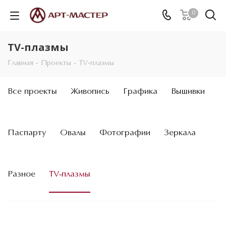
0
TV-плазмы
Главная
-
Проекты
-
TV-плазмы
Все проекты
Живопись
Графика
Вышивки
Паспарту
Овалы
Фотографии
Зеркала
Разное
TV-плазмы