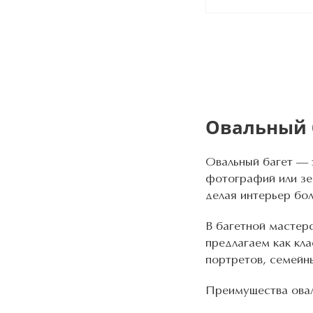
Овальный б
Овальный багет — э
фотографий или зе
делая интерьер бо
В багетной мастер
предлагаем как кл
портретов, семейн
Преимущества овал