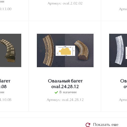
чии
Артикул: oval.2.02.02
9.13.00
Арти
багет
Овальный багет
Ов
0.08
oval.24.28.12
o
чии
В наличии
4.10.08
Артикул: oval.24.28.12
Арти
Показать еще