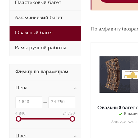
Пластиковый багет
Алюминиевый багет
По алфавиту (возра
Овальный багет
Рамы ручной работы
Фильтр по параметрам
Цена
Овальный багет o
4 840
24 750
В нали
Артикул: oval.
Цвет