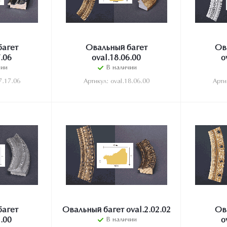
багет
Овальный багет
Ов
7.06
oval.18.06.00
o
чии
В наличии
7.17.06
Артикул: oval.18.06.00
Арти
багет
Овальный багет oval.2.02.02
Ов
3.00
В наличии
o