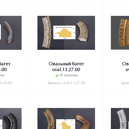
багет
Овальный багет
Ов
0.00
oval.13.27.00
o
чии
В наличии
2.10.00
Артикул: oval.13.27.00
Арти