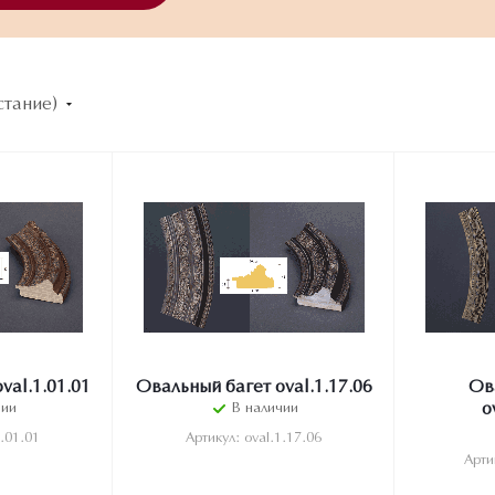
стание)
val.1.01.01
Овальный багет oval.1.17.06
Ов
чии
В наличии
o
1.01.01
Артикул: oval.1.17.06
Арти