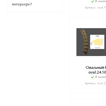
В нали
интерьере?
Артикул: oval.1
Овальный 
oval.24.1
В нали
Артикул: oval.2